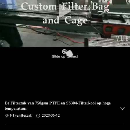
CONTACTEER
ONS
NIEUWS
VERZOEK
OM EEN
CITAAT
SITEMAP
PRIVACYBELEID
De Filterzak van 750gsm PTFE en SS304-Filterkooi op hoge
temperatuur
PTFE-filterzak
2023-06-12