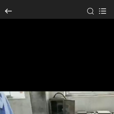
Filter
Environmental
Technology
Co.,Ltd..
All
Rights
Reserved.
HUIS
PRODUCTEN
OVER
ONS
FABRIEKSREIS
KWALITEITSCONTROLE