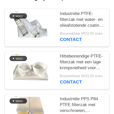
Industriële PTFE-
filterzak met water- en
olieafstotende coating
en hoge treksterkte
Bespreekbaar MOQ:50 stuks
voor
CONTACT
verbrandingstoepassingen
Hittebestendige PTFE-
filterzak met een lage
krimpsnelheid voor
asfaltmenginstallaties
Bespreekbaar MOQ:50 stuks
en industriële
CONTACT
stofverzamelsystemen
Industriële PPS P84
PTFE filterzak met
verschroeien,