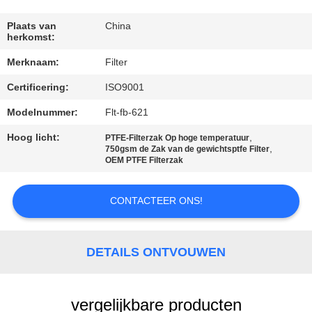
CONTACTEER
ONS
Plaats van
China
herkomst:
Merknaam:
Filter
NIEUWS
Certificering:
ISO9001
VERZOEK
Modelnummer:
Flt-fb-621
OM EEN
Hoog licht:
,
PTFE-Filterzak Op hoge temperatuur
,
750gsm de Zak van de gewichtsptfe Filter
CITAAT
OEM PTFE Filterzak
SITEMAP
CONTACTEER ONS!
PRIVACYBELEID
DETAILS ONTVOUWEN
vergelijkbare producten