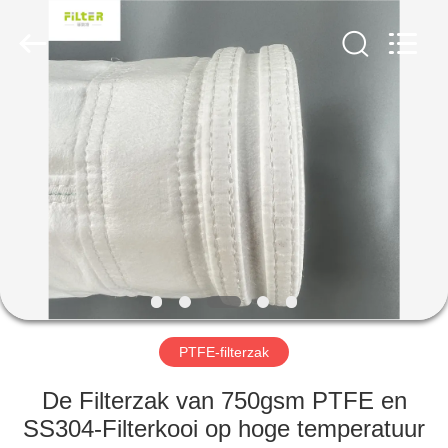
Filter
Environmental
Technology
Co.,Ltd..
All
Rights
Reserved.
HUIS
PRODUCTEN
OVER
ONS
FABRIEKSREIS
PTFE-filterzak
KWALITEITSCONTROLE
De Filterzak van 750gsm PTFE en
SS304-Filterkooi op hoge temperatuur