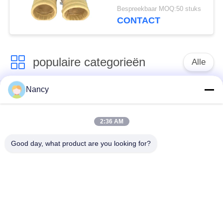
kalanderen en PTFE-
Bespreekbaar MOQ:50 stuks
dompelbehandeling
CONTACT
voor stof filtratie in
diverse fabrieken
populaire categorieën
Alle
Nancy
Stofopvangfilterzakken
Aramidfilterzak
2:36 AM
De zak van de
vloeistoffilterzak
polyesterfilter
Good day, what product are you looking for?
filterzak van
PTFE-filterzak
glasvezel
Filterzakken voor het
Vilten filterzakken
zakhuis