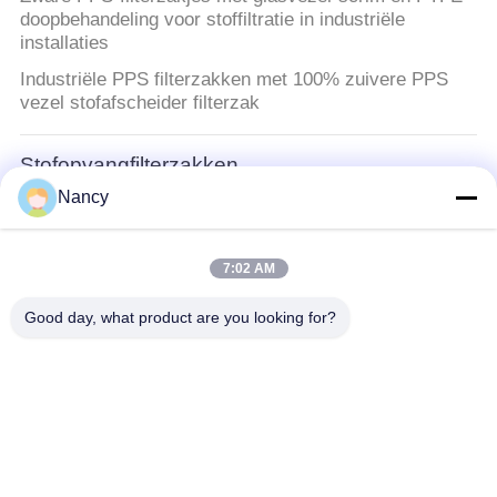
doopbehandeling voor stoffiltratie in industriële
installaties
Industriële PPS filterzakken met 100% zuivere PPS
vezel stofafscheider filterzak
Stofopvangfilterzakken
Nancy
Filterzakken voor stofverzamelaars gemaakt van
polyester Nomex PTFE PPS P84 glasvezel voor
stofverzameling in cementmijnen en staalfabrieken
7:02 AM
Aramidfilterzak
Good day, what product are you looking for?
Industriële Aramid Filterzak van 100 procent Meta-
Aramidvezel voor duurzame stofafzuiging in zware
omgevingen
De zak van de polyesterfilter
Polyester P84 filterzak met Singeing Calendering en