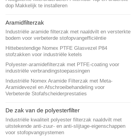
CONTACTEER
dop Makkelijk te installeren
ONS
Aramidfilterzak
NIEUWS
Industriële aramide filterzak met naaldvilt en versterkte
bodem voor verbeterde stofopvangefficiëntie
VERZOEK
Hittebestendige Nomex PTFE Glasvezel P84
stofzakken voor industriële ketels
OM EEN
Polyester-aramidefilterzak met PTFE-coating voor
CITAAT
industriële verbrandingstoepassingen
Industriële Nomex Aramide Filterzak met Meta-
SITEMAP
Aramidevezel en Afschroeibehandeling voor
Verbeterde Stofafscheiderprestaties
PRIVACYBELEID
De zak van de polyesterfilter
Industriële kwaliteit polyester filterzak naaldvilt met
uitstekende anti-zuur- en anti-slijtage-eigenschappen
voor stofopvangsystemen