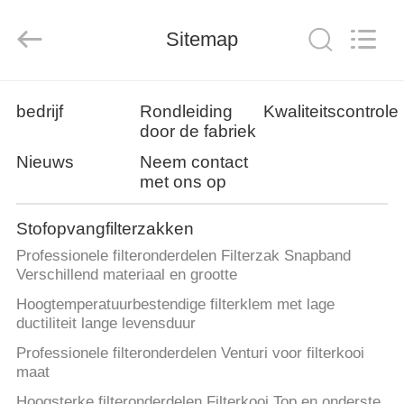
Filter
Environmental
Technology
Co.,Ltd..
Sitemap
All
Rights
Reserved.
HUIS
bedrijf
Rondleiding
Kwaliteitscontrole
door de fabriek
PRODUCTEN
Nieuws
Neem contact
met ons op
OVER
Stofopvangfilterzakken
ONS
Professionele filteronderdelen Filterzak Snapband
Verschillend materiaal en grootte
FABRIEKSREIS
Hoogtemperatuurbestendige filterklem met lage
ductiliteit lange levensduur
KWALITEITSCONTROLE
Professionele filteronderdelen Venturi voor filterkooi
maat
Hoogsterke filteronderdelen Filterkooi Top en onderste