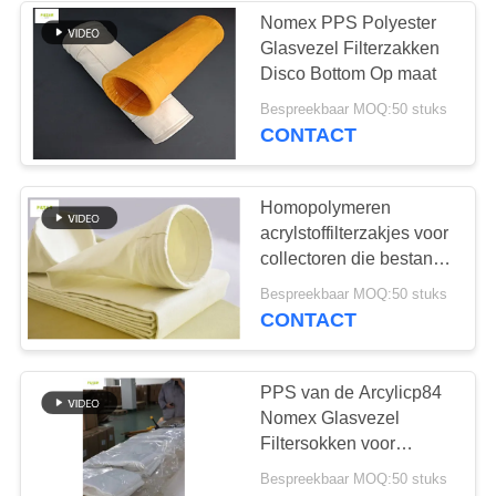
Nomex PPS Polyester
Glasvezel Filterzakken
53
Disco Bottom Op maat
Filterzakken voor
Bespreekbaar MOQ:50 stuks
CONTACT
het zakhuis
Homopolymeren
acrylstoffilterzakjes voor
collectoren die bestand
zijn tegen hoge
44
Bespreekbaar MOQ:50 stuks
temperaturen
CONTACT
Vilten filterzakken
PPS van de Arcylicp84
Nomex Glasvezel
Filtersokken voor
Industriële Stofcollector
Bespreekbaar MOQ:50 stuks