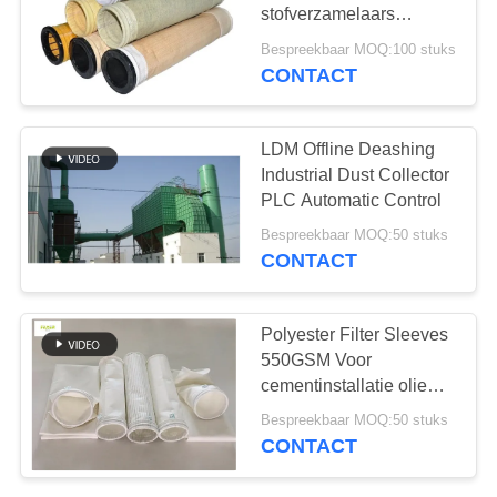
stofverzamelaars
gemaakt van 100%
Bespreekbaar MOQ:100 stuks
meta-aramide
CONTACT
67
polyestervezel voor
filterzak van
optimale
stoffiltratieprestaties
LDM Offline Deashing
glasvezel
Industrial Dust Collector
PLC Automatic Control
Bespreekbaar MOQ:50 stuks
CONTACT
45
Polyester Filter Sleeves
550GSM Voor
PTFE-filterzak
cementinstallatie olie
waterwerend
Bespreekbaar MOQ:50 stuks
CONTACT