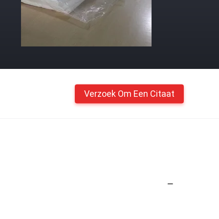
Verzoek Om Een Citaat