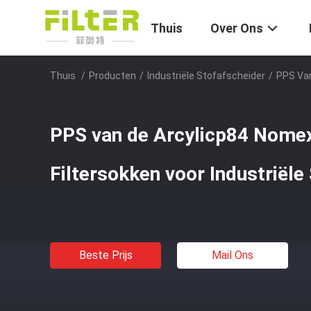
Thuis
Over Ons
Thuis
/
Producten
/
Industriële Stofafscheider
/
PPS Van
PPS van de Arcylicp84 Nomex
Filtersokken voor Industriële
Beste Prijs
Mail Ons