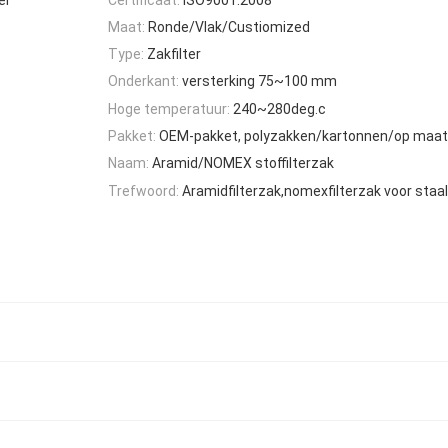
Maat:
Ronde/Vlak/Custiomized
Type:
Zakfilter
Onderkant:
versterking 75~100 mm
Hoge temperatuur:
240~280deg.c
Pakket:
OEM-pakket, polyzakken/kartonnen/op maa
Naam:
Aramid/NOMEX stoffilterzak
Trefwoord:
Aramidfilterzak,nomexfilterzak voor staa