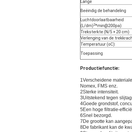
Lange
Beëindig de behandeling
Luchtdoorlaatbaarheid
2
(L/dm)
*min@200pa):
Treksterkte (N/5 × 20 cm)
Verlenging van de trekkrach
Temperatuur (oC):
Toepassing
Productiefunctie:
1Verscheidene materialen
Nomex, FMS enz.
2Sterke intensiteit.
3Uitstekend tegen slijta
4Goede grondstof, concur
5Een hoge filtratie-efficië
6Snel bezorgd.
7De grootte kan aangep
8De fabrikant kan de kwal