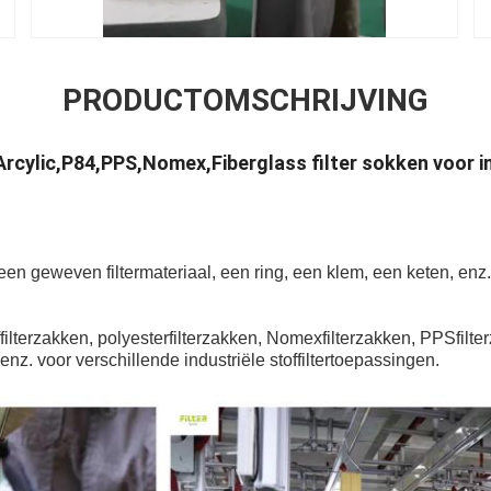
PRODUCTOMSCHRIJVING
rcylic,P84,PPS,Nomex,Fiberglass filter sokken voor i
 een geweven filtermateriaal, een ring, een klem, een keten, en
offilterzakken, polyesterfilterzakken, Nomexfilterzakken, PPSfilte
z. voor verschillende industriële stoffiltertoepassingen.