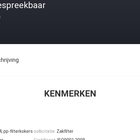
espreekbaar
s
rijving
KENMERKEN
, pp-filterkokers
sollicitatie:
Zakfilter
er
Certificaat:
ISO9001:2008