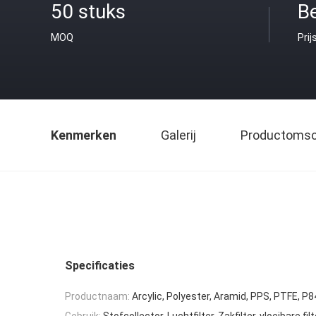
50 stuks
B
MOQ
Prij
Kenmerken
Galerij
Productomsch
Specificaties
Productnaam:
Arcylic, Polyester, Aramid, PPS, PTFE, P84
Gebruik:
Stofcollector, Luchtfilter, Zakfilter, vloeibare filt