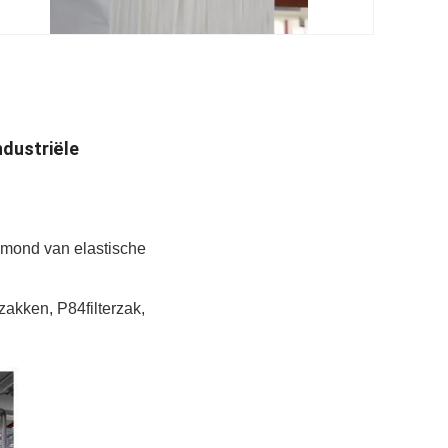
ndustriële
z.mond van elastische
rzakken, P84filterzak,