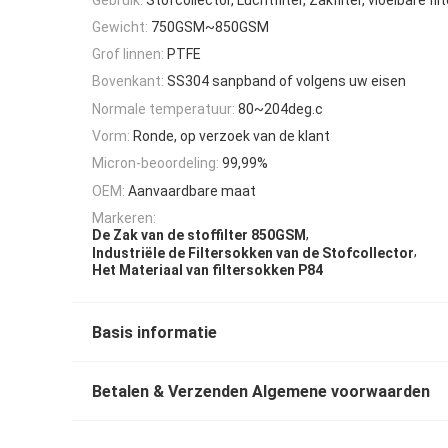
Gewicht:
750GSM~850GSM
Grof linnen:
PTFE
Bovenkant:
SS304 sanpband of volgens uw eisen
Normale temperatuur:
80~204deg.c
Vorm:
Ronde, op verzoek van de klant
Micron-beoordeling:
99,99%
OEM:
Aanvaardbare maat
Markeren:
,
De Zak van de stoffilter 850GSM
,
Industriële de Filtersokken van de Stofcollector
Het Materiaal van filtersokken P84
Basis informatie
Betalen & Verzenden Algemene voorwaarden