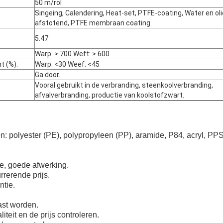
50 m/rol
Singeing, Calendering, Heat-set, PTFE-coating, Water en oli
afstotend, PTFE membraan coating.
5.47
Warp: > 700 Weft: > 600
t (%):
Warp: <30 Weef: <45
Ga door.
Vooral gebruikt in de verbranding, steenkoolverbranding,
afvalverbranding, productie van koolstofzwart.
: polyester (PE), polypropyleen (PP), aramide, P84, acryl, PP
ge, goede afwerking.
rerende prijs.
ntie.
ast worden.
iteit en de prijs controleren.