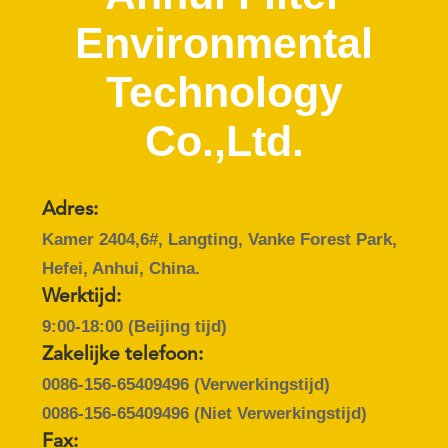
CONTACTEER
Environmental
ONS
Technology
NIEUWS
Co.,Ltd.
VERZOEK
OM EEN
Adres:
CITAAT
Kamer 2404,6#, Langting, Vanke Forest Park,
Hefei, Anhui, China.
SITEMAP
Werktijd:
9:00-18:00 (Beijing tijd)
PRIVACYBELEID
Zakelijke telefoon:
0086-156-65409496
(Verwerkingstijd)
0086-156-65409496
(Niet Verwerkingstijd)
Fax: