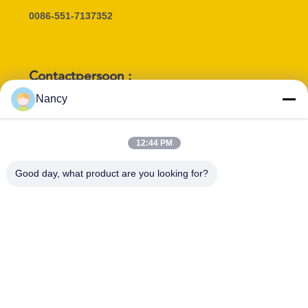
0086-551-7137352
Contactpersoon :
Nancy
Nancy
E-mail :
nancy@airfilterbag.com
12:44 PM
Functie :
Telefoon :
Good day, what product are you looking for?
Manager
15665409496
WHATSAPP :
WeChat :
+8615665409496
86-15665409496
Skype :
airfilterbag