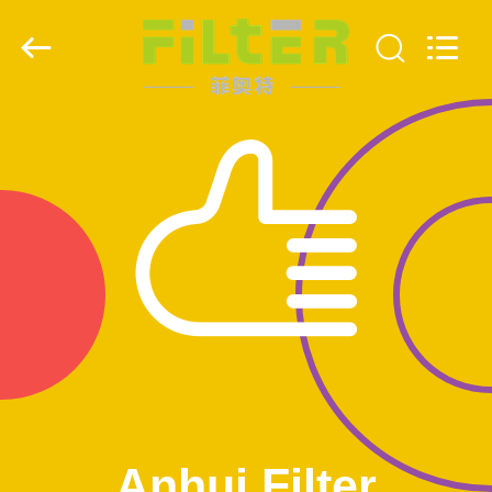
Filter
Environmental
Technology
Co.,Ltd..
All
Rights
Reserved.
HUIS
PRODUCTEN
OVER
ONS
FABRIEKSREIS
KWALITEITSCONTROLE
Anhui Filter