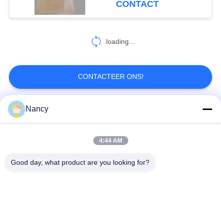
CONTACT
loading...
CONTACTEER ONS!
Nancy
populaire categorieën
Alle
4:44 AM
Stofopvangfilterzakken
Aramidfilterzak
Good day, what product are you looking for?
De zak van de
vloeistoffilterzak
polyesterfilter
filterzak van