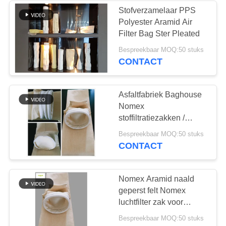
Stofverzamelaar PPS
Polyester Aramid Air
Filter Bag Ster Pleated
Bespreekbaar MOQ:50 stuks
CONTACT
Asfaltfabriek Baghouse
Nomex
stoffiltratiezakken /
stofverwijderingsfilterzak
Bespreekbaar MOQ:50 stuks
CONTACT
Nomex Aramid naald
geperst felt Nomex
luchtfilter zak voor
stofverzamelaar
Bespreekbaar MOQ:50 stuks