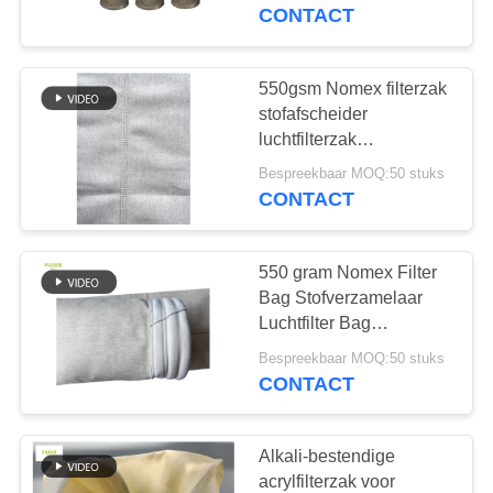
CONTACTEER
CONTACT
ONS
550gsm Nomex filterzak
NIEUWS
stofafscheider
luchtfilterzak
130X5000mm
VERZOEK
Bespreekbaar MOQ:50 stuks
CONTACT
OM EEN
CITAAT
550 gram Nomex Filter
Bag Stofverzamelaar
SITEMAP
Luchtfilter Bag
166X3600mm
Bespreekbaar MOQ:50 stuks
CONTACT
PRIVACYBELEID
Alkali-bestendige
acrylfilterzak voor