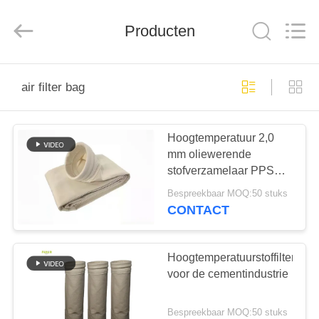
Filter
Environmental
Technology
Co.,Ltd..
Producten
All
Rights
Reserved.
HUIS
air filter bag
PRODUCTEN
Hoogtemperatuur 2,0
mm oliewerende
OVER
stofverzamelaar PPS
ONS
luchtfilterzak voor
Bespreekbaar MOQ:50 stuks
energiecentrale
CONTACT
FABRIEKSREIS
Hoogtemperatuurstoffilterzak
KWALITEITSCONTROLE
voor de cementindustrie
Bespreekbaar MOQ:50 stuks