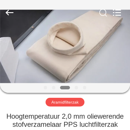
Filter
Environmental
Technology
Co.,Ltd..
All
Rights
Reserved.
HUIS
PRODUCTEN
OVER
ONS
FABRIEKSREIS
Aramidfilterzak
KWALITEITSCONTROLE
Hoogtemperatuur 2,0 mm oliewerende
stofverzamelaar PPS luchtfilterzak