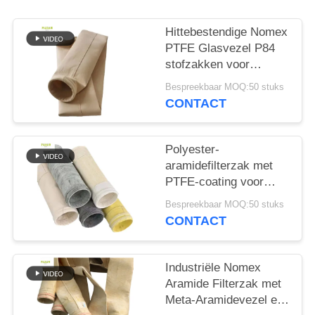
Hittebestendige Nomex
PTFE Glasvezel P84
stofzakken voor
industriële ketels
Bespreekbaar MOQ:50 stuks
CONTACT
Polyester-
aramidefilterzak met
PTFE-coating voor
industriële
Bespreekbaar MOQ:50 stuks
verbrandingstoepassingen
CONTACT
Industriële Nomex
Aramide Filterzak met
Meta-Aramidevezel en