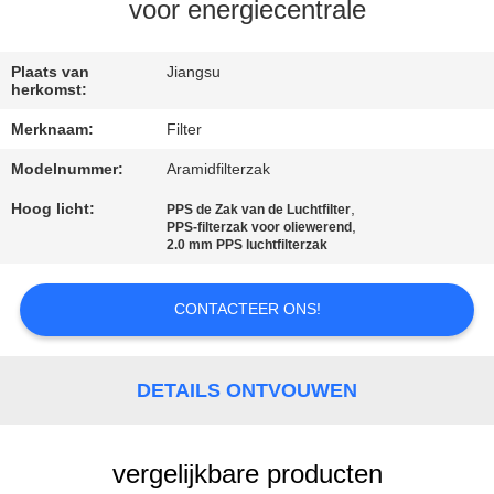
CONTACTEER
voor energiecentrale
ONS
Plaats van
Jiangsu
herkomst:
NIEUWS
Merknaam:
Filter
Modelnummer:
Aramidfilterzak
VERZOEK
OM EEN
Hoog licht:
,
PPS de Zak van de Luchtfilter
,
PPS-filterzak voor oliewerend
CITAAT
2.0 mm PPS luchtfilterzak
CONTACTEER ONS!
SITEMAP
PRIVACYBELEID
DETAILS ONTVOUWEN
vergelijkbare producten