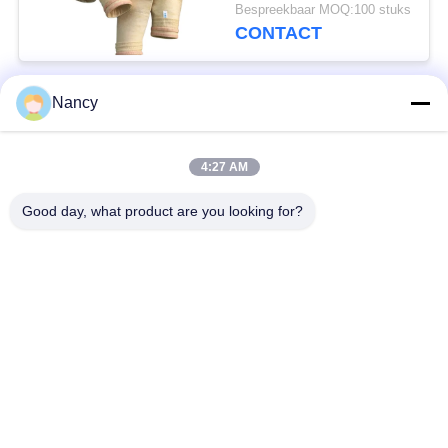
Afschroeibehandeling
Bespreekbaar MOQ:100 stuks
voor Verbeterde
CONTACT
Stofafscheiderprestaties
Nancy
populaire categorieën
Alle
4:27 AM
Stofopvangfilterzakken
Aramidfilterzak
Good day, what product are you looking for?
De zak van de
vloeistoffilterzak
polyesterfilter
filterzak van
PTFE-filterzak
glasvezel
Filterzakken voor het
Vilten filterzakken
zakhuis