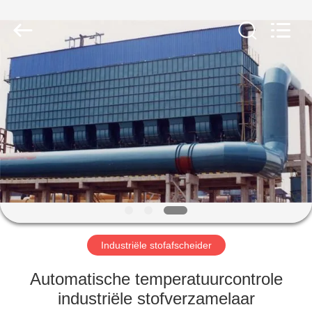
Filter
Environmental
Technology
Co.,Ltd..
All
Rights
Reserved.
HUIS
PRODUCTEN
OVER
ONS
FABRIEKSREIS
Industriële stofafscheider
KWALITEITSCONTROLE
Automatische temperatuurcontrole
industriële stofverzamelaar