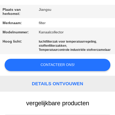
CONTACTEER
ONS
Plaats van
Jiangsu
herkomst:
Merknaam:
filter
NIEUWS
Modelnummer:
Kanaalcollector
VERZOEK
Hoog licht:
,
luchtfilterzak voor temperatuurregeling
,
stoffenfilterzakken
OM EEN
Temperatuurcontrole industriële stofverzamelaar
CITAAT
CONTACTEER ONS!
SITEMAP
DETAILS ONTVOUWEN
PRIVACYBELEID
vergelijkbare producten