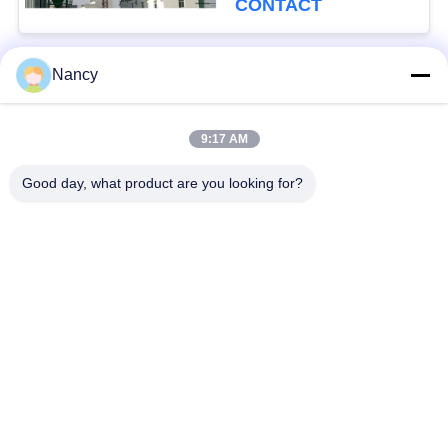
CONTACT
Nancy
populaire categorieën
Alle
9:17 AM
Stofopvangfilterzakken
Aramidfilterzak
Good day, what product are you looking for?
De zak van de
vloeistoffilterzak
polyesterfilter
filterzak van
PTFE-filterzak
glasvezel
Filterzakken voor het
Vilten filterzakken
zakhuis