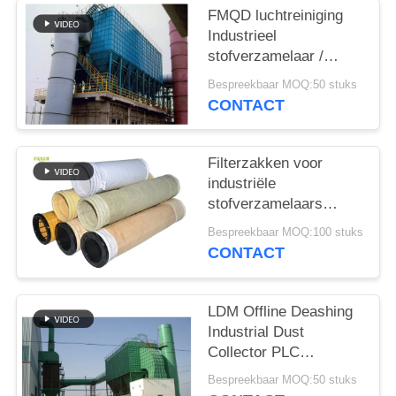
FMQD luchtreiniging
Industrieel
stofverzamelaar /
cementstofverzamelaar
Bespreekbaar MOQ:50 stuks
Nieuw ontwerp
CONTACT
Filterzakken voor
industriële
stofverzamelaars
gemaakt van 100%
Bespreekbaar MOQ:100 stuks
meta-aramide
CONTACT
polyestervezel voor
optimale
stoffiltratieprestaties
LDM Offline Deashing
Industrial Dust
Collector PLC
Automatic Control
Bespreekbaar MOQ:50 stuks