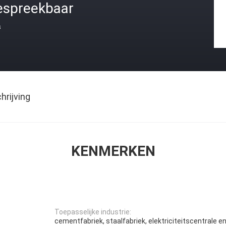
espreekbaar
s
rijving
KENMERKEN
Toepasselijke industrie:
cementfabriek, staalfabriek, elektriciteitscentrale en