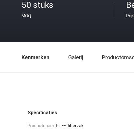
50 stuks
B
MOQ
Prij
Kenmerken
Galerij
Productomsch
Specificaties
Productnaam:
PTFE-filterzak