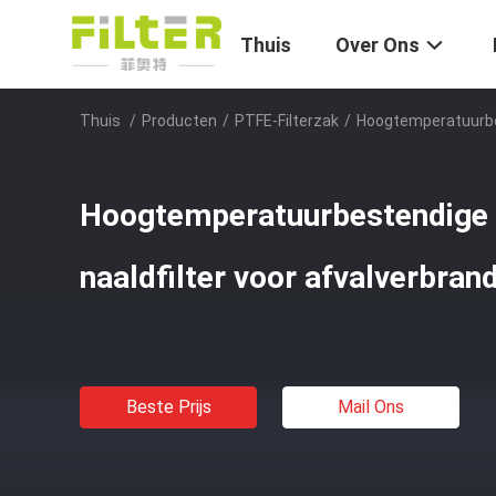
Thuis
Over Ons
Thuis
/
Producten
/
PTFE-Filterzak
/
Hoogtemperatuurbes
Hoogtemperatuurbestendige
naaldfilter voor afvalverbran
Beste Prijs
Mail Ons