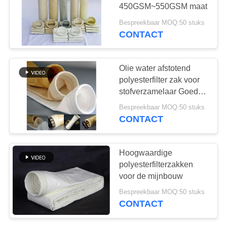
450GSM~550GSM maat
Bespreekbaar MOQ:50 stuks
CONTACT
Olie water afstotend
polyesterfilter zak voor
stofverzamelaar Goede
hydrolyse stabiliteit
Bespreekbaar MOQ:50 stuks
CONTACT
Hoogwaardige
polyesterfilterzakken
voor de mijnbouw
Bespreekbaar MOQ:50 stuks
CONTACT