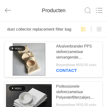
Filter
Environmental
Technology
Co.,Ltd..
Producten
All
Rights
Reserved.
HUIS
dust collector replacement filter bags
PRODUCTEN
Afvalverbrander PPS
stofverzamelaar
OVER
vervangende
ONS
filterzakken /
Bespreekbaar MOQ:50 stuks
cementzakhuis
CONTACT
FABRIEKSREIS
Professionele
KWALITEITSCONTROLE
stofverzamelaar
Polyesterfilterzakjes
Anti-zuur Anti-alkali 450
Bespreekbaar MOQ:50 stuks