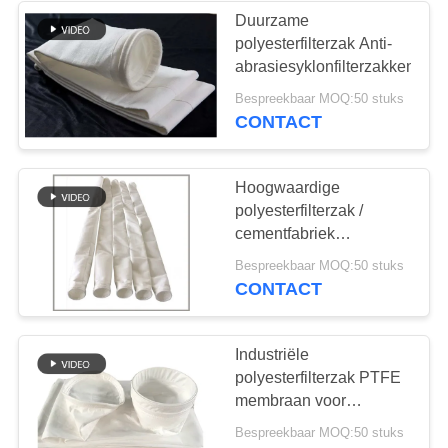
Duurzame
polyesterfilterzak Anti-
abrasiesyklonfilterzakken
Bespreekbaar MOQ:50 stuks
CONTACT
Hoogwaardige
polyesterfilterzak /
cementfabriek
Filterzakken 2 mm dikte
Bespreekbaar MOQ:50 stuks
CONTACT
Industriële
polyesterfilterzak PTFE
membraan voor
luchtfiltratie
Bespreekbaar MOQ:50 stuks