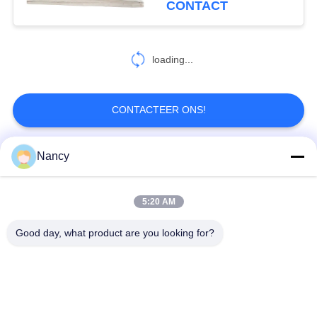
CONTACT
loading...
CONTACTEER ONS!
Nancy
populaire categorieën
Alle
5:20 AM
Stofopvangfilterzakken
Aramidfilterzak
Good day, what product are you looking for?
De zak van de
vloeistoffilterzak
polyesterfilter
filterzak van