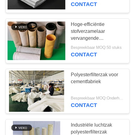
CONTACTEER
gsm~550 gsm
CONTACT
ONS
Hoge-efficiëntie
NIEUWS
stofverzamelaar
vervangende
filterzakken
VERZOEK
Bespreekbaar MOQ:50 stuks
middelmatige alkalische
CONTACT
OM EEN
glasvezel
CITAAT
Polyesterfilterzak voor
cementfabriek
SITEMAP
Bespreekbaar MOQ:Onderhandelen
CONTACT
PRIVACYBELEID
Industriële luchtzak
polyesterfilterzak