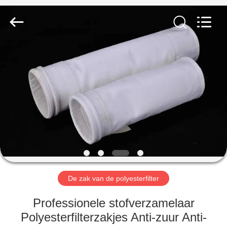
Filter
Environmental
Technology
Co.,Ltd..
All
Rights
Reserved.
HUIS
PRODUCTEN
OVER
ONS
FABRIEKSREIS
De zak van de polyesterfilter
KWALITEITSCONTROLE
Professionele stofverzamelaar
Polyesterfilterzakjes Anti-zuur Anti-