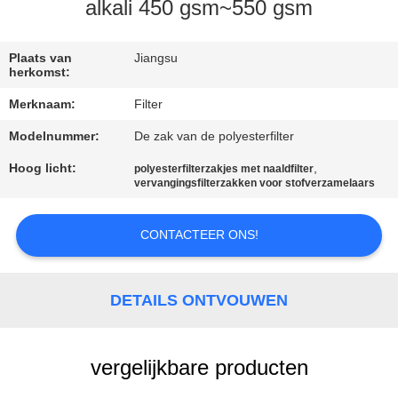
CONTACTEER
alkali 450 gsm~550 gsm
ONS
Plaats van
Jiangsu
herkomst:
NIEUWS
Merknaam:
Filter
Modelnummer:
De zak van de polyesterfilter
VERZOEK
OM EEN
Hoog licht:
,
polyesterfilterzakjes met naaldfilter
vervangingsfilterzakken voor stofverzamelaars
CITAAT
CONTACTEER ONS!
SITEMAP
DETAILS ONTVOUWEN
PRIVACYBELEID
vergelijkbare producten