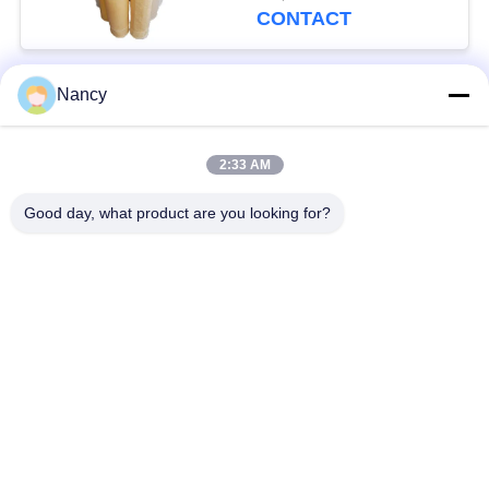
Stofafzuigapparatuur
CONTACT
Nancy
populaire categorieën
Alle
2:33 AM
Stofopvangfilterzakken
Aramidfilterzak
Good day, what product are you looking for?
De zak van de
vloeistoffilterzak
polyesterfilter
filterzak van
PTFE-filterzak
glasvezel
Filterzakken voor het
Vilten filterzakken
zakhuis