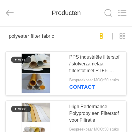
Filter
Environmental
Technology
Co.,Ltd..
Producten
All
Rights
Reserved.
HUIS
polyester filter fabric
PRODUCTEN
PPS industriële filterstof
/ stofverzamelaar
OVER
filterstof met PTFE-
ONS
membraan
Bespreekbaar MOQ:50 stuks
CONTACT
FABRIEKSREIS
High Performance
KWALITEITSCONTROLE
Polypropyleen Filterstof
voor Filtratie
Bespreekbaar MOQ:50 stuks