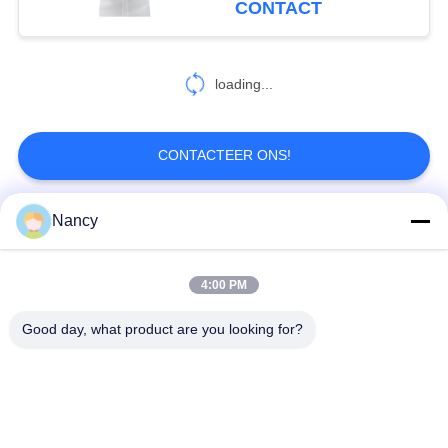
CONTACT
loading...
CONTACTEER ONS!
Nancy
populaire categorieën
Alle
4:00 PM
Stofopvangfilterzakken
Aramidfilterzak
Good day, what product are you looking for?
De zak van de
vloeistoffilterzak
polyesterfilter
filterzak van