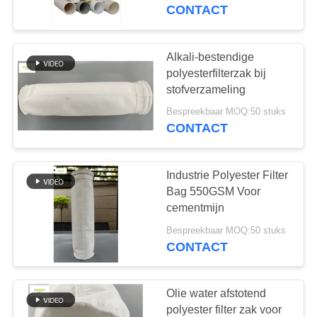
CONTACTEER
CONTACT
ONS
Alkali-bestendige
NIEUWS
polyesterfilterzak bij
stofverzameling
VERZOEK
Bespreekbaar MOQ:50 stuks
CONTACT
OM EEN
CITAAT
Industrie Polyester Filter
Bag 550GSM Voor
SITEMAP
cementmijn
Bespreekbaar MOQ:50 stuks
CONTACT
PRIVACYBELEID
Olie water afstotend
polyester filter zak voor