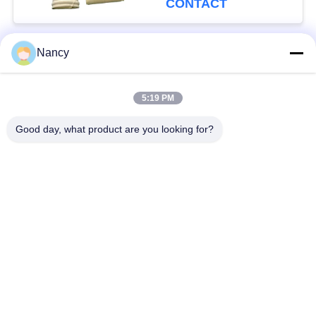
CONTACT
filtratie
Nancy
populaire categorieën
Alle
5:19 PM
Stofopvangfilterzakken
Aramidfilterzak
Good day, what product are you looking for?
De zak van de
vloeistoffilterzak
polyesterfilter
filterzak van
PTFE-filterzak
glasvezel
Filterzakken voor het
Vilten filterzakken
zakhuis