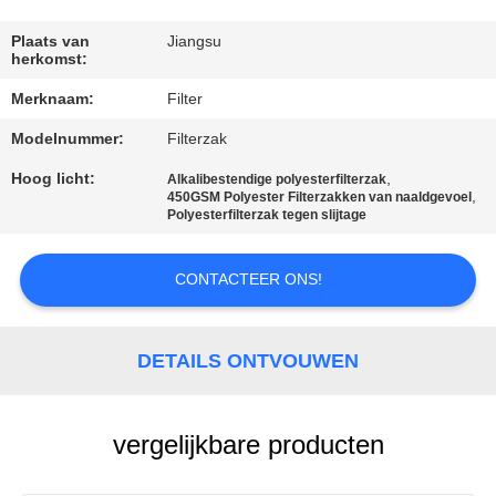
CONTACTEER
ONS
Plaats van
Jiangsu
herkomst:
Merknaam:
Filter
NIEUWS
Modelnummer:
Filterzak
VERZOEK
Hoog licht:
,
Alkalibestendige polyesterfilterzak
,
450GSM Polyester Filterzakken van naaldgevoel
OM EEN
Polyesterfilterzak tegen slijtage
CITAAT
CONTACTEER ONS!
SITEMAP
DETAILS ONTVOUWEN
PRIVACYBELEID
vergelijkbare producten