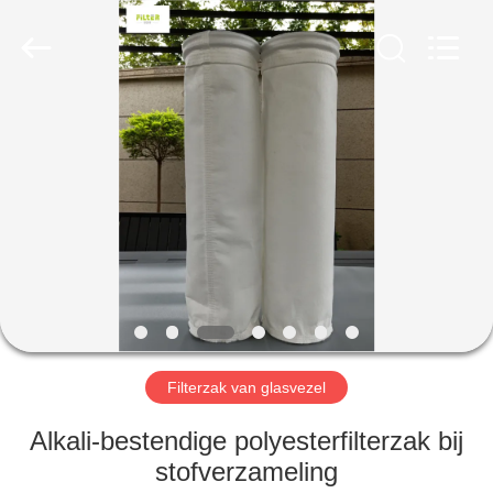
Filter
Environmental
Technology
Co.,Ltd..
All
Rights
Reserved.
HUIS
PRODUCTEN
OVER
ONS
FABRIEKSREIS
Filterzak van glasvezel
KWALITEITSCONTROLE
Alkali-bestendige polyesterfilterzak bij
stofverzameling