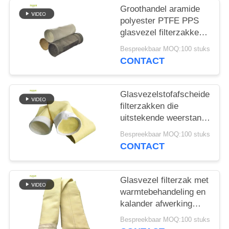
Groothandel aramide
polyester PTFE PPS
glasvezel filterzakken
voor cementfabriek
Bespreekbaar MOQ:100 stuks
CONTACT
Glasvezelstofafscheider
filterzakken die
uitstekende weerstand
bieden tegen hoge
Bespreekbaar MOQ:100 stuks
temperaturen, slijtage
CONTACT
en chemische
blootstelling
Glasvezel filterzak met
warmtebehandeling en
kalander afwerking
voor verbeterde
Bespreekbaar MOQ:100 stuks
duurzaamheid en stof