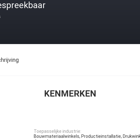
espreekbaar
s
rijving
KENMERKEN
Toepasselijke industrie:
Bouwmateriaalwinkels, Productieinstallatie, Drukwink