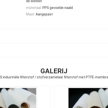
de werken
materiaal:
PPS gevoelde naald
Maat:
Aangepast
GALERIJ
S industriële filterstof / stofverzamelaar filterstof met PTFE-membr