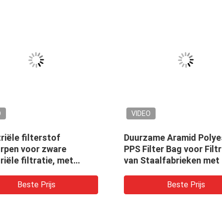
O
VIDEO
riële filterstof
Duurzame Aramid Polye
rpen voor zware
PPS Filter Bag voor Filtr
riële filtratie, met
van Staalfabrieken met
ip van asfaltcement en
hoge
ouw
stroomdoeltreffendhei
Beste Prijs
Beste Prijs