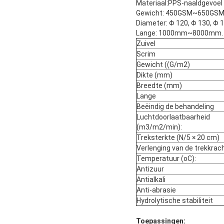
Materiaal:PPS-naaldgevoel
Gewicht: 450GSM~650GS
Diameter: Φ 120, Φ 130, Φ 1
Lange: 1000mm~8000mm. We
Zuivel
Scrim
Gewicht ((G/m2)
Dikte (mm)
Breedte (mm)
Lange
Beëindig de behandeling
Luchtdoorlaatbaarheid
(m3/m2/min):
Treksterkte (N/5 × 20 cm)
Verlenging van de trekkrach
Temperatuur (oC):
Antizuur
Antialkali
Anti-abrasie
Hydrolytische stabiliteit
Toepassingen: