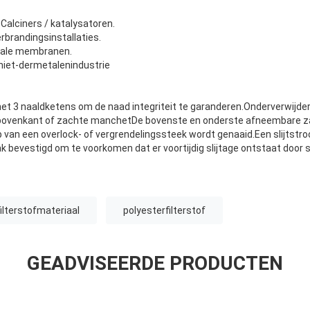
Calciners / katalysatoren.
erbrandingsinstallaties.
ciale membranen.
n niet-dermetalenindustrie
et 3 naaldketens om de naad integriteit te garanderen.Onderverwijder
 bovenkant of zachte manchetDe bovenste en onderste afneembare 
 van een overlock- of vergrendelingssteek wordt genaaid.Een slijtstro
k bevestigd om te voorkomen dat er voortijdig slijtage ontstaat door s
ilterstofmateriaal
polyesterfilterstof
GEADVISEERDE PRODUCTEN