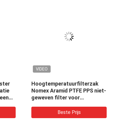
VIDEO
ster
Hoogtemperatuurfilterzak
Non-
atie
Nomex Aramid PTFE PPS niet-
filte
 een
geweven filter voor
stofcollector
d
Beste Prijs