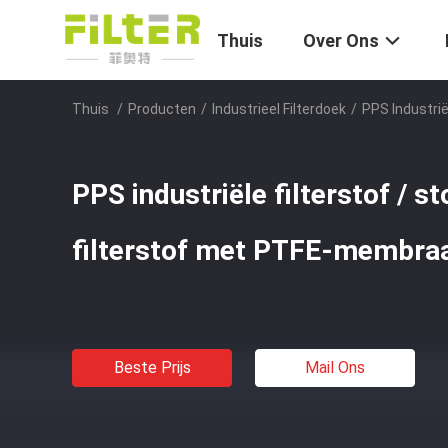
Thuis
Over Ons
Thuis
/
Producten
/
Industrieel Filterdoek
/
PPS Industri
PPS industriële filterstof / 
filterstof met PTFE-membra
Beste Prijs
Mail Ons