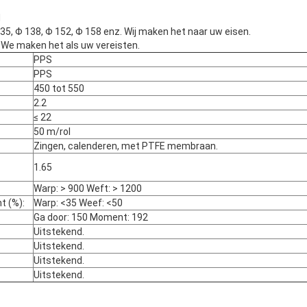
M
35, Φ 138, Φ 152, Φ 158 enz. Wij maken het naar uw eisen.
 maken het als uw vereisten.
PPS
PPS
450 tot 550
2.2
≤ 22
50 m/rol
Zingen, calenderen, met PTFE membraan.
1.65
Warp: > 900 Weft: > 1200
t (%):
Warp: <35 Weef: <50
Ga door: 150 Moment: 192
Uitstekend.
Uitstekend.
Uitstekend.
Uitstekend.