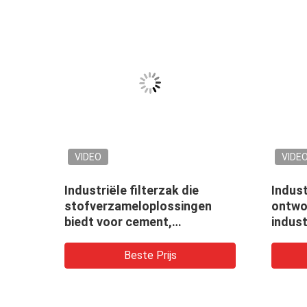
VIDEO
VIDE
TFE
Industriële filterzak die
Indust
n 550
stofverzameloplossingen
ontwo
biedt voor cement,
indust
steenkoolmijnen en
inbegr
staalfabrieken met
mijnb
Beste Prijs
verschillende vezelopties