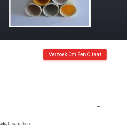
Verzoek Om Een Citaat
els, Costruction-