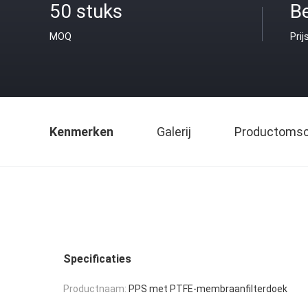
50 stuks
B
MOQ
Prij
Kenmerken
Galerij
Productomsch
Specificaties
Productnaam:
PPS met PTFE-membraanfilterdoek