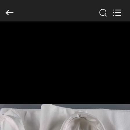
Filter
Environmental
Technology
Co.,Ltd..
All
Rights
Reserved.
HUIS
PRODUCTEN
OVER
ONS
FABRIEKSREIS
KWALITEITSCONTROLE