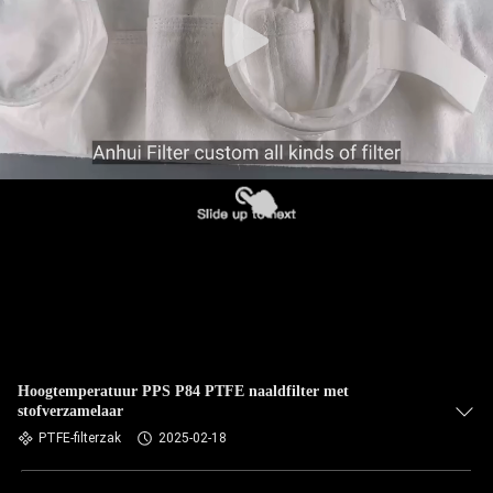
CONTACTEER
ONS
NIEUWS
VERZOEK
OM EEN
CITAAT
SITEMAP
PRIVACYBELEID
Hoogtemperatuur PPS P84 PTFE naaldfilter met
stofverzamelaar
PTFE-filterzak
2025-02-18