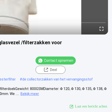
lasvezel /filterzakken voor
Contact opnemen
Deel
esterfilter
#
de collectorzakken van het vervangingsstof
-filterdoekGewicht: 800GSMDiameter: Φ 120, Φ 130, Φ 135, Φ 138, Φ
mm. We .....
Bekijk meer
Laat een bericht achter.