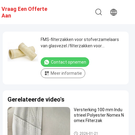
Vraag Een Offerte
Aan
FMS-filterzakken voor stofverzamelaars
van glasvezel /filterzakken voor
asfaltmenginstallaties voor cyclonen
Contact opnemen
Meer informatie
Gerelateerde video's
Versterking 100 mm Indu
strieel Polyester Nomex N
omex Filterzak
hoogtemperatuurfilterzakken
2026-01-21