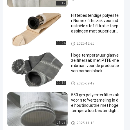
00:12
Hittebestendige polyeste
r Nomex filterzak voor ind
ustriële stof filtratie toep
assingen met superieure
luchtdoorlatendheid en h
oge temperatuurbestend
Stofopvangfilterzakken
00:24
2025-12-25
igheid
Hoge temperatuur glasve
zelfilterzak met PTFE-me
mbraan voor de productie
van carbon black
filterzak van glasvezel
00:16
2025-09-19
550 gm polyesterfilterzak
voor stofverzameling in d
e houtindustrie met hoge
temperatuurbestendighe
id
De zak van de polyesterfilter
01:09
2025-11-18