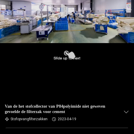
CONTACTEER
ONS
NIEUWS
VERZOEK
OM EEN
CITAAT
SITEMAP
PRIVACYBELEID
Van de het stofcollector van P84polyimide niet geweven
gevoelde de filterzak voor cement
Stofopvangfilterzakken
2023-04-19