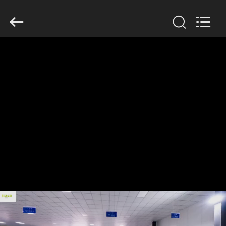
Filter
Environmental
Technology
Co.,Ltd..
All
Rights
Reserved.
HUIS
PRODUCTEN
OVER
ONS
FABRIEKSREIS
KWALITEITSCONTROLE