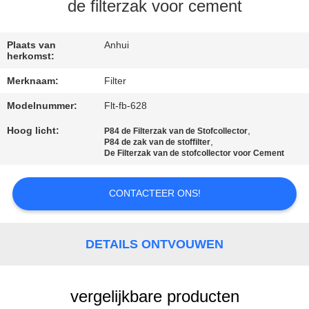
CONTACTEER
de filterzak voor cement
ONS
Plaats van
Anhui
herkomst:
NIEUWS
Merknaam:
Filter
Modelnummer:
Flt-fb-628
VERZOEK
OM EEN
Hoog licht:
,
P84 de Filterzak van de Stofcollector
,
P84 de zak van de stoffilter
CITAAT
De Filterzak van de stofcollector voor Cement
CONTACTEER ONS!
SITEMAP
PRIVACYBELEID
DETAILS ONTVOUWEN
vergelijkbare producten