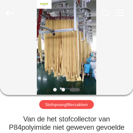
Filter
Environmental
Technology
Co.,Ltd..
All
Rights
Reserved.
HUIS
PRODUCTEN
OVER
ONS
FABRIEKSREIS
Stofopvangfilterzakken
KWALITEITSCONTROLE
Van de het stofcollector van
P84polyimide niet geweven gevoelde