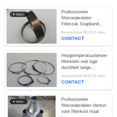
Professionele
filteronderdelen
Filterzak Snapband
Verschillend materiaal
Bespreekbaar MOQ:50 stuks
en grootte
CONTACT
Hoogtemperatuurbestendige
filterklem met lage
ductiliteit lange
levensduur
Bespreekbaar MOQ:50 stuks
CONTACT
Professionele
filteronderdelen Venturi
voor filterkooi maat