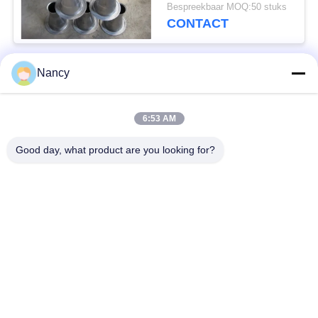
Bespreekbaar MOQ:50 stuks
CONTACT
Nancy
populaire categorieën
Alle
6:53 AM
Stofopvangfilterzakken
Aramidfilterzak
Good day, what product are you looking for?
De zak van de
vloeistoffilterzak
polyesterfilter
filterzak van
PTFE-filterzak
glasvezel
Filterzakken voor het
Vilten filterzakken
zakhuis