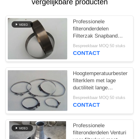
vergelijkbare producten
Professionele
filteronderdelen
Filterzak Snapband
Verschillend materiaal
Bespreekbaar MOQ:50 stuks
en grootte
CONTACT
Hoogtemperatuurbestendige
filterklem met lage
ductiliteit lange
levensduur
Bespreekbaar MOQ:50 stuks
CONTACT
Professionele
filteronderdelen Venturi