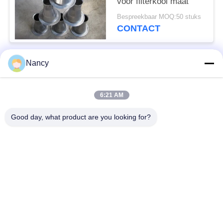
voor filterkooi maat
Bespreekbaar MOQ:50 stuks
CONTACT
Nancy
populaire categorieën
Alle
6:21 AM
Stofopvangfilterzakken
Aramidfilterzak
Good day, what product are you looking for?
De zak van de
vloeistoffilterzak
polyesterfilter
filterzak van
PTFE-filterzak
glasvezel
Filterzakken voor het
Vilten filterzakken