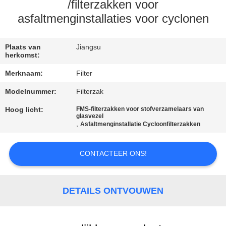
CONTACTEER
/filterzakken voor
ONS
asfaltmenginstallaties voor cyclonen
NIEUWS
Plaats van
Jiangsu
herkomst:
Merknaam:
Filter
VERZOEK
Modelnummer:
Filterzak
OM EEN
Hoog licht:
FMS-filterzakken voor stofverzamelaars van
CITAAT
glasvezel
,
Asfaltmenginstallatie Cycloonfilterzakken
SITEMAP
CONTACTEER ONS!
PRIVACYBELEID
DETAILS ONTVOUWEN