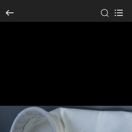
Filter
Environmental
Technology
Co.,Ltd..
All
Rights
Reserved.
HUIS
PRODUCTEN
OVER
ONS
FABRIEKSREIS
KWALITEITSCONTROLE