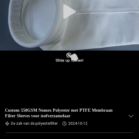
CONTACTEER
ONS
NIEUWS
VERZOEK
OM EEN
CITAAT
SITEMAP
PRIVACYBELEID
Custom 550GSM Nomex Polyester met PTFE Membraan
Filter Sleeves voor stofverzamelaar
De zak van de polyesterfilter
2024-10-12