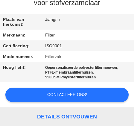
CONTACTEER
voor stofverzamelaar
ONS
Plaats van
Jiangsu
herkomst:
NIEUWS
Merknaam:
Filter
Certificering:
ISO9001
VERZOEK
OM EEN
Modelnummer:
Filterzak
CITAAT
Hoog licht:
,
Gepersonaliseerde polyesterfiltermouwen
,
PTFE-membraanfilterhulzen
550GSM Polyesterfilterhulzen
SITEMAP
CONTACTEER ONS!
PRIVACYBELEID
DETAILS ONTVOUWEN