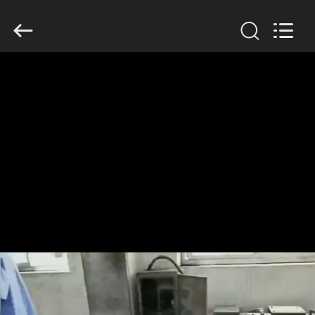
Filter
Environmental
Technology
Co.,Ltd..
All
Rights
Reserved.
HUIS
PRODUCTEN
OVER
ONS
FABRIEKSREIS
KWALITEITSCONTROLE