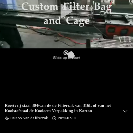
CONTACTEER
ONS
NIEUWS
VERZOEK
OM EEN
CITAAT
SITEMAP
PRIVACYBELEID
Roestvrij staal 304/van de de Filterzak van 316L of van het
Koolstofstaal de Kooioem Verpakking in Karton
De Kooi van de filterzak
2023-07-13