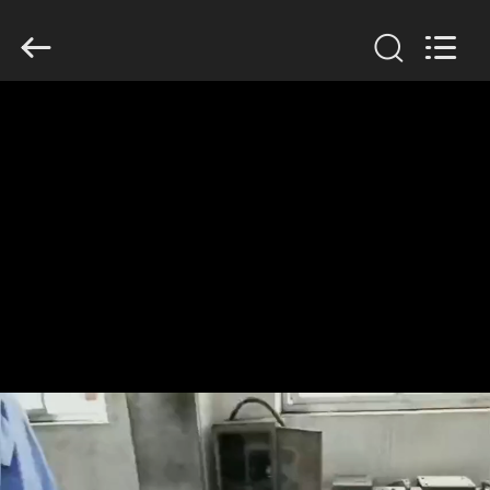
Filter
Environmental
Technology
Co.,Ltd..
All
Rights
Reserved.
HUIS
PRODUCTEN
OVER
ONS
FABRIEKSREIS
KWALITEITSCONTROLE