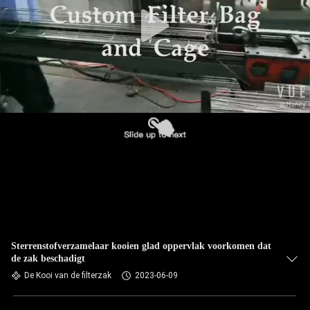
CONTACTEER
ONS
NIEUWS
VERZOEK
OM EEN
CITAAT
SITEMAP
PRIVACYBELEID
Sterrenstofverzamelaar kooien glad oppervlak voorkomen dat
de zak beschadigt
De Kooi van de filterzak
2023-06-09