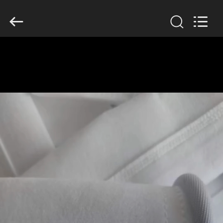
Filter
Environmental
Technology
Co.,Ltd..
All
Rights
Reserved.
HUIS
PRODUCTEN
OVER
ONS
FABRIEKSREIS
KWALITEITSCONTROLE