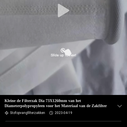
CONTACTEER
ONS
NIEUWS
VERZOEK
OM EEN
CITAAT
SITEMAP
PRIVACYBELEID
Kleine de Filterzak Dia 73X1260mm van het
Diameterpolypropyleen voor het Materiaal van de Zakfilter
Stofopvangfilterzakken
2023-04-19