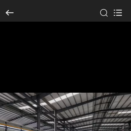
Filter
Environmental
Technology
Co.,Ltd..
All
Rights
Reserved.
HUIS
PRODUCTEN
OVER
ONS
FABRIEKSREIS
KWALITEITSCONTROLE