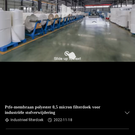
CONTACTEER
ONS
NIEUWS
VERZOEK
OM EEN
CITAAT
SITEMAP
PRIVACYBELEID
Ptfe-membraan polyester 0,5 micron filterdoek voor
industriële stofverwijdering
Industrieel filterdoek
2022-11-18