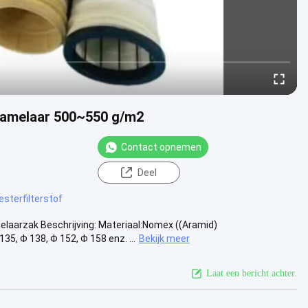
zamelaar 500~550 g/m2
Contact opnemen
Deel
esterfilterstof
laarzak Beschrijving: Materiaal:Nomex ((Aramid)
, Φ 138, Φ 152, Φ 158 enz. ...
Bekijk meer
Laat een bericht achter.