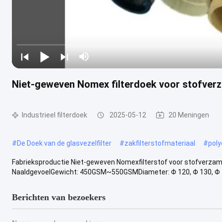
Niet-geweven Nomex filterdoek voor stofver
Industrieel filterdoek
2025-05-12
20 Meningen
#
De Doek van de glasvezelfilter
#
zakfilterstofmateriaal
#
poly
Fabrieksproductie Niet-geweven Nomexfilterstof voor stofverzame
NaaldgevoelGewicht: 450GSM~550GSMDiameter: Φ 120, Φ 130, Φ 135
Berichten van bezoekers