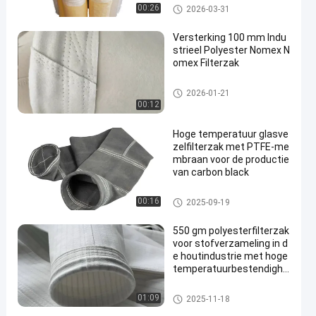
De zak van de polyesterfilter
00:26
2026-03-31
Versterking 100 mm Indu
strieel Polyester Nomex N
omex Filterzak
hoogtemperatuurfilterzakken
2026-01-21
00:12
Hoge temperatuur glasve
zelfilterzak met PTFE-me
mbraan voor de productie
van carbon black
filterzak van glasvezel
00:16
2025-09-19
550 gm polyesterfilterzak
voor stofverzameling in d
e houtindustrie met hoge
temperatuurbestendighe
id
De zak van de polyesterfilter
01:09
2025-11-18