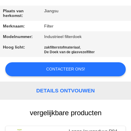
CONTACTEER
ONS
Plaats van
Jiangsu
herkomst:
Merknaam:
Filter
NIEUWS
Modelnummer:
Industrieel filterdoek
VERZOEK
Hoog licht:
,
zakfilterstofmateriaal
De Doek van de glasvezelfilter
OM EEN
CITAAT
CONTACTEER ONS!
SITEMAP
DETAILS ONTVOUWEN
PRIVACYBELEID
vergelijkbare producten