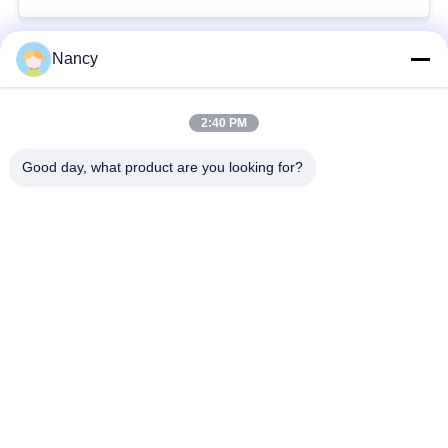
mijnbouw
Nancy
populaire categorieën
Alle
2:40 PM
Stofopvangfilterzakken
Aramidfilterzak
Good day, what product are you looking for?
De zak van de
vloeistoffilterzak
polyesterfilter
filterzak van
PTFE-filterzak
glasvezel
Filterzakken voor het
Vilten filterzakken
zakhuis