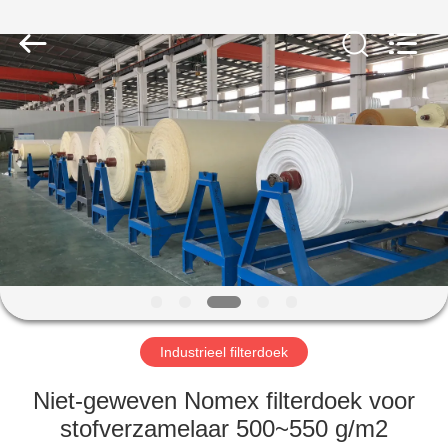
Filter
Environmental
Technology
Co.,Ltd..
All
Rights
Reserved.
HUIS
PRODUCTEN
OVER
ONS
FABRIEKSREIS
Industrieel filterdoek
KWALITEITSCONTROLE
Niet-geweven Nomex filterdoek voor
stofverzamelaar 500~550 g/m2