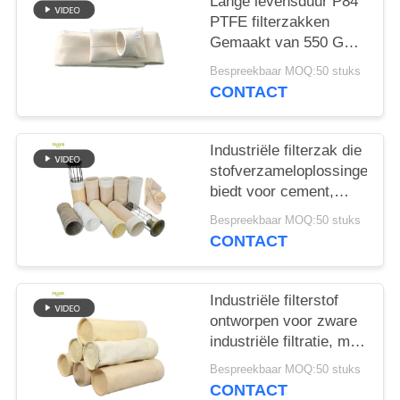
Lange levensduur P84
PTFE filterzakken
Gemaakt van 550 GSM
P84 filterdoek voor
Bespreekbaar MOQ:50 stuks
diverse industriële
CONTACT
stofafzuigings- en
filtersystemen
Industriële filterzak die
stofverzameloplossingen
biedt voor cement,
steenkoolmijnen en
Bespreekbaar MOQ:50 stuks
staalfabrieken met
CONTACT
verschillende
vezelopties
Industriële filterstof
ontworpen voor zware
industriële filtratie, met
inbegrip van
Bespreekbaar MOQ:50 stuks
asfaltcement en
CONTACT