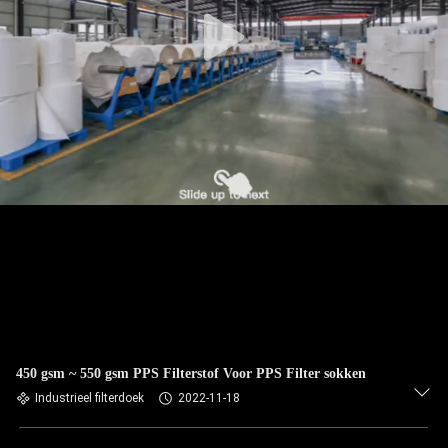
CONTACTEER
ONS
NIEUWS
VERZOEK
OM EEN
CITAAT
SITEMAP
PRIVACYBELEID
450 gsm ~ 550 gsm PPS Filterstof Voor PPS Filter sokken
Industrieel filterdoek
2022-11-18