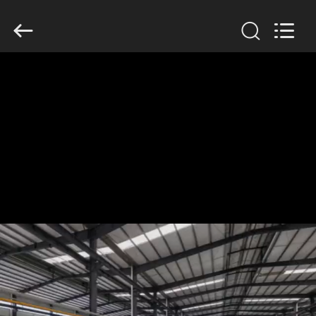
Filter
Environmental
Technology
Co.,Ltd..
All
Rights
Reserved.
HUIS
PRODUCTEN
OVER
ONS
FABRIEKSREIS
KWALITEITSCONTROLE