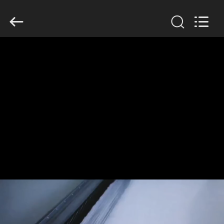
Filter
Environmental
Technology
Co.,Ltd..
All
Rights
Reserved.
HUIS
PRODUCTEN
OVER
ONS
FABRIEKSREIS
KWALITEITSCONTROLE