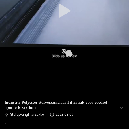
CONTACTEER
ONS
NIEUWS
VERZOEK
OM EEN
CITAAT
SITEMAP
PRIVACYBELEID
Industrie Polyester stofverzamelaar Filter zak voor voedsel
apotheek zak huis
Stofopvangfilterzakken
2023-03-09