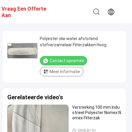
Vraag Een Offerte
Aan
Polyester olie water afstotend
stofverzamelaar Filterzakken Hoog
rendement
Contact opnemen
Meer informatie
Gerelateerde video's
Versterking 100 mm Indu
strieel Polyester Nomex N
omex Filterzak
hoogtemperatuurfilterzakken
2026-01-21