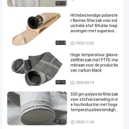
00:12
Hittebestendige polyeste
r Nomex filterzak voor ind
ustriële stof filtratie toep
assingen met superieure
luchtdoorlatendheid en h
oge temperatuurbestend
Stofopvangfilterzakken
00:24
2025-12-25
igheid
Hoge temperatuur glasve
zelfilterzak met PTFE-me
mbraan voor de productie
van carbon black
filterzak van glasvezel
00:16
2025-09-19
550 gm polyesterfilterzak
voor stofverzameling in d
e houtindustrie met hoge
temperatuurbestendighe
id
De zak van de polyesterfilter
01:09
2025-11-18