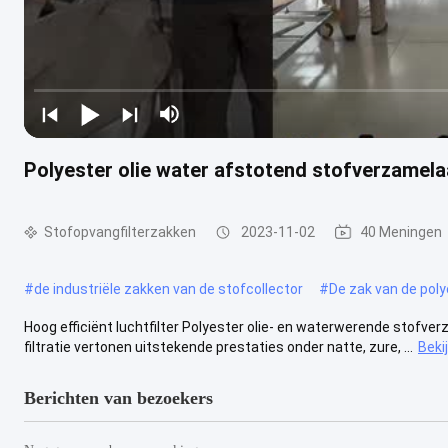
Polyester olie water afstotend stofverzamel
Stofopvangfilterzakken
2023-11-02
40 Meningen
#
de industriële zakken van de stofcollector
#
De zak van de poly
Hoog efficiënt luchtfilter Polyester olie- en waterwerende stofver
filtratie vertonen uitstekende prestaties onder natte, zure, ...
Beki
Berichten van bezoekers