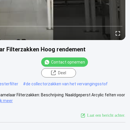
aar Filterzakken Hoog rendement
Contact opnemen
Deel
esterfilter
#
de collectorzakken van het vervangingsstof
zamelaar Filterzakken: Beschrijving: Naaldgeperst Arcylic felten voor
jk meer
Laat een bericht achter.