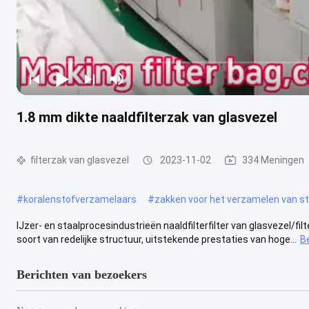
1.8 mm dikte naaldfilterzak van glasvezel
filterzak van glasvezel
2023-11-02
334 Meningen
#
koralenstofverzamelaars
#
zakken voor het verzamelen van sto
IJzer- en staalprocesindustrieën naaldfilterfilter van glasvezel/filte
soort van redelijke structuur, uitstekende prestaties van hoge...
B
Berichten van bezoekers