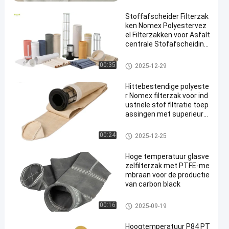
Stoffafscheider Filterzak
ken Nomex Polyestervez
el Filterzakken voor Asfalt
centrale Stofafscheiding
met Hoge Treksterkte en
Hittebestendigheid
De zak van de polyesterfilter
00:35
2025-12-29
Hittebestendige polyeste
r Nomex filterzak voor ind
ustriële stof filtratie toep
assingen met superieure
luchtdoorlatendheid en h
oge temperatuurbestend
Stofopvangfilterzakken
00:24
2025-12-25
igheid
Hoge temperatuur glasve
zelfilterzak met PTFE-me
mbraan voor de productie
van carbon black
filterzak van glasvezel
00:16
2025-09-19
Hoogtemperatuur P84 PT