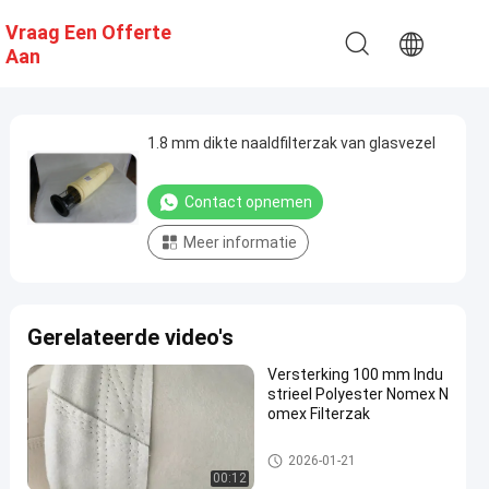
Vraag Een Offerte
Aan
1.8 mm dikte naaldfilterzak van glasvezel
Contact opnemen
Meer informatie
Gerelateerde video's
Versterking 100 mm Indu
strieel Polyester Nomex N
omex Filterzak
hoogtemperatuurfilterzakken
2026-01-21
00:12