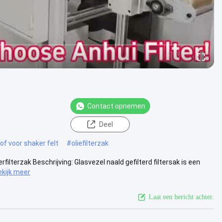
Contact opnemen
Deel
f voor shaker felt
#
oliefilterzak
rfilterzak Beschrijving: Glasvezel naald gefilterd filtersak is een
ekijk meer
Laat een bericht achter.