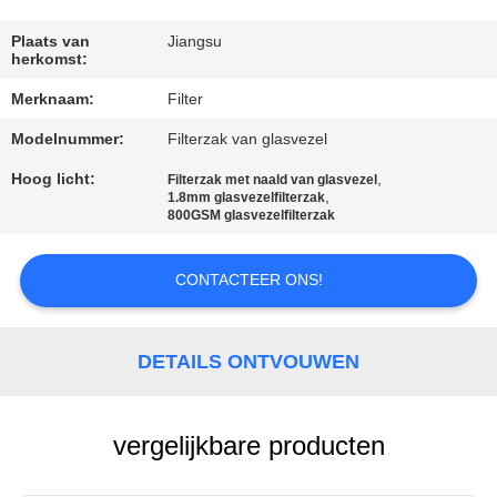
CONTACTEER
ONS
Plaats van
Jiangsu
herkomst:
Merknaam:
Filter
NIEUWS
Modelnummer:
Filterzak van glasvezel
VERZOEK
Hoog licht:
,
Filterzak met naald van glasvezel
,
1.8mm glasvezelfilterzak
OM EEN
800GSM glasvezelfilterzak
CITAAT
CONTACTEER ONS!
SITEMAP
DETAILS ONTVOUWEN
PRIVACYBELEID
vergelijkbare producten