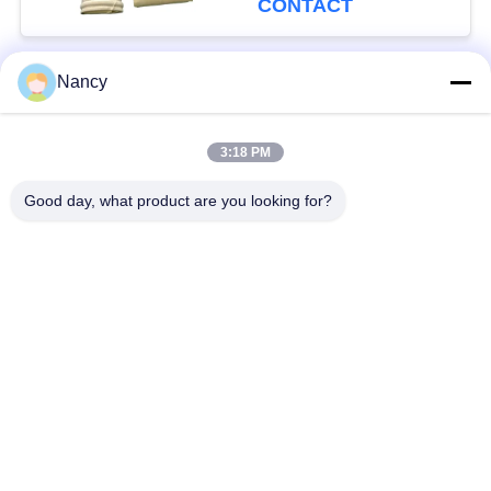
CONTACT
filtratie
Nancy
populaire categorieën
Alle
3:18 PM
Stofopvangfilterzakken
Aramidfilterzak
Good day, what product are you looking for?
De zak van de
vloeistoffilterzak
polyesterfilter
filterzak van
PTFE-filterzak
glasvezel
Filterzakken voor het
Vilten filterzakken
zakhuis