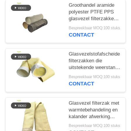
Groothandel aramide
polyester PTFE PPS
glasvezel filterzakken
voor cementfabriek
Bespreekbaar MOQ:100 stuks
CONTACT
Glasvezelstofafscheider
filterzakken die
uitstekende weerstand
bieden tegen hoge
Bespreekbaar MOQ:100 stuks
temperaturen, slijtage
CONTACT
en chemische
blootstelling
Glasvezel filterzak met
warmtebehandeling en
kalander afwerking
voor verbeterde
Bespreekbaar MOQ:100 stuks
duurzaamheid en stof