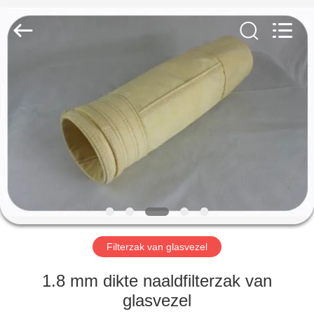
Filter
Environmental
Technology
Co.,Ltd..
All
Rights
Reserved.
HUIS
PRODUCTEN
OVER
ONS
FABRIEKSREIS
Filterzak van glasvezel
KWALITEITSCONTROLE
1.8 mm dikte naaldfilterzak van
glasvezel