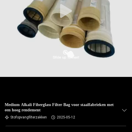
CONTACTEER
ONS
NIEUWS
VERZOEK
OM EEN
CITAAT
SITEMAP
PRIVACYBELEID
Medium Alkali Fiberglass Filter Bag voor staalfabrieken met
een hoog rendement
Stofopvangfilterzakken
2025-05-12