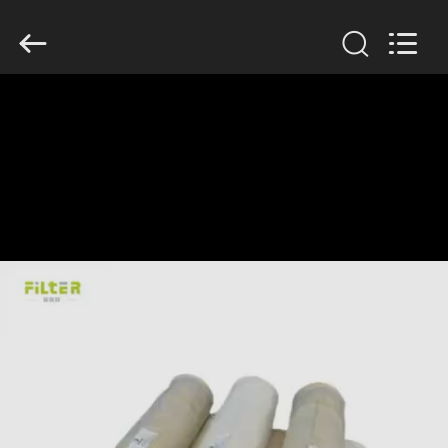
Filter
Environmental
Technology
Co.,Ltd..
All
Rights
Reserved.
HUIS
PRODUCTEN
OVER
ONS
FABRIEKSREIS
KWALITEITSCONTROLE