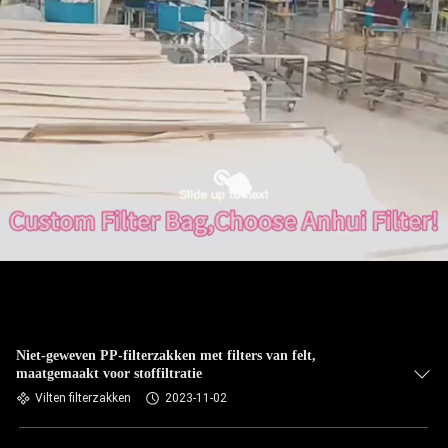
CONTACTEER
ONS
NIEUWS
VERZOEK
OM EEN
CITAAT
SITEMAP
PRIVACYBELEID
Niet-geweven PP-filterzakken met filters van felt,
maatgemaakt voor stoffiltratie
Vilten filterzakken
2023-11-02