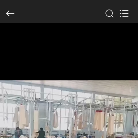
Filter
Environmental
Technology
Co.,Ltd..
All
Rights
Reserved.
HUIS
PRODUCTEN
OVER
ONS
FABRIEKSREIS
KWALITEITSCONTROLE