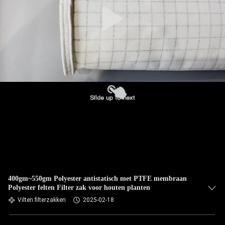
CONTACTEER
ONS
NIEUWS
VERZOEK
OM EEN
CITAAT
SITEMAP
PRIVACYBELEID
400gm~550gm Polyester antistatisch met PTFE membraan
Polyester felten Filter zak voor houten planten
Vilten filterzakken
2025-02-18