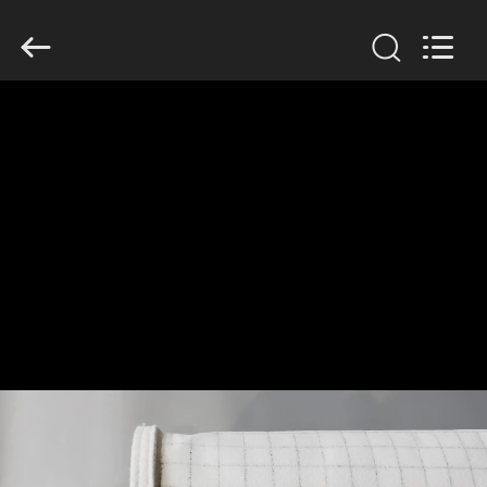
Filter
Environmental
Technology
Co.,Ltd..
All
Rights
Reserved.
HUIS
PRODUCTEN
OVER
ONS
FABRIEKSREIS
KWALITEITSCONTROLE