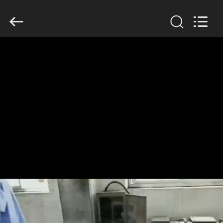
Filter
Environmental
Technology
Co.,Ltd..
All
Rights
Reserved.
HUIS
PRODUCTEN
OVER
ONS
FABRIEKSREIS
KWALITEITSCONTROLE