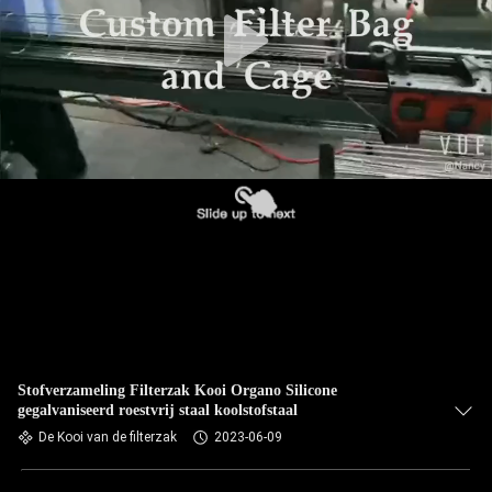
CONTACTEER
ONS
NIEUWS
VERZOEK
OM EEN
CITAAT
SITEMAP
PRIVACYBELEID
Stofverzameling Filterzak Kooi Organo Silicone
gegalvaniseerd roestvrij staal koolstofstaal
De Kooi van de filterzak
2023-06-09