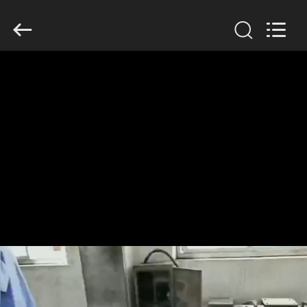
Filter
Environmental
Technology
Co.,Ltd..
All
Rights
Reserved.
HUIS
PRODUCTEN
OVER
ONS
FABRIEKSREIS
KWALITEITSCONTROLE