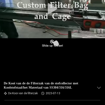
CONTACTEER
ONS
NIEUWS
VERZOEK
OM EEN
CITAAT
SITEMAP
PRIVACYBELEID
De Kooi van de de Filterzak van de stofcollector met
Koolstofstaal/het Materiaal van SS304/316/316L
De Kooi van de filterzak
2023-07-13