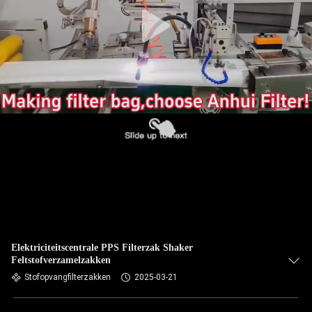
CONTACTEER
ONS
NIEUWS
VERZOEK
OM EEN
CITAAT
SITEMAP
PRIVACYBELEID
Elektriciteitscentrale PPS Filterzak Shaker
Feltstofverzamelzakken
Stofopvangfilterzakken
2025-03-21