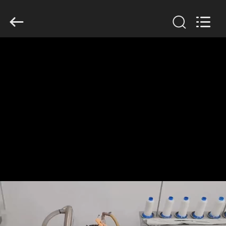
Filter
Environmental
Technology
Co.,Ltd..
All
Rights
Reserved.
HUIS
PRODUCTEN
OVER
ONS
FABRIEKSREIS
KWALITEITSCONTROLE