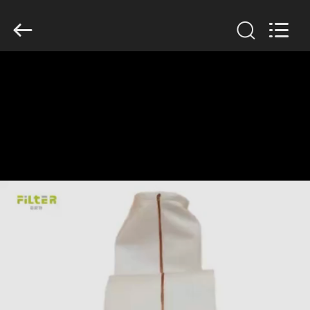
Filter
Environmental
Technology
Co.,Ltd..
All
Rights
Reserved.
HUIS
PRODUCTEN
OVER
ONS
FABRIEKSREIS
KWALITEITSCONTROLE