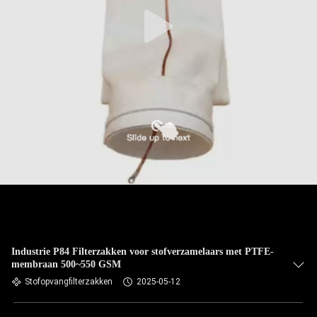
CONTACTEER
ONS
NIEUWS
VERZOEK
OM EEN
CITAAT
SITEMAP
PRIVACYBELEID
Industrie P84 Filterzakken voor stofverzamelaars met PTFE-
membraan 500~550 GSM
Stofopvangfilterzakken
2025-05-12