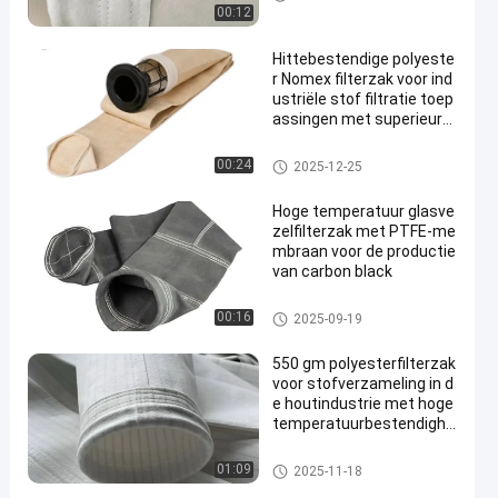
00:12
Hittebestendige polyeste
r Nomex filterzak voor ind
ustriële stof filtratie toep
assingen met superieure
luchtdoorlatendheid en h
oge temperatuurbestend
Stofopvangfilterzakken
00:24
2025-12-25
igheid
Hoge temperatuur glasve
zelfilterzak met PTFE-me
mbraan voor de productie
van carbon black
filterzak van glasvezel
00:16
2025-09-19
550 gm polyesterfilterzak
voor stofverzameling in d
e houtindustrie met hoge
temperatuurbestendighe
id
De zak van de polyesterfilter
01:09
2025-11-18