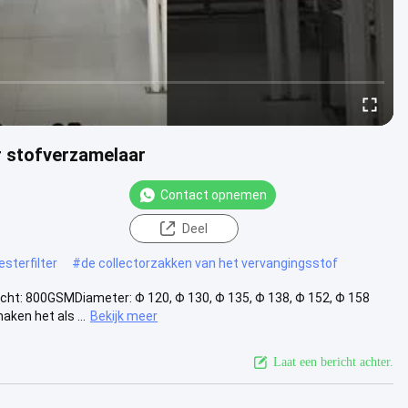
r stofverzamelaar
Contact opnemen
Deel
esterfilter
#
de collectorzakken van het vervangingsstof
wicht: 800GSMDiameter: Φ 120, Φ 130, Φ 135, Φ 138, Φ 152, Φ 158
en het als ...
Bekijk meer
Laat een bericht achter.