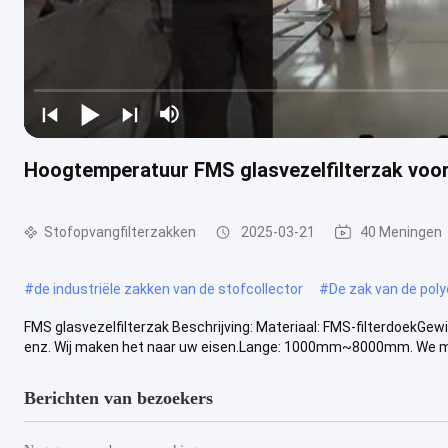
Hoogtemperatuur FMS glasvezelfilterzak voo
Stofopvangfilterzakken
2025-03-21
40 Meningen
#
de industriële zakken van de stofcollector
#
De zak van de poly
FMS glasvezelfilterzak Beschrijving: Materiaal: FMS-filterdoekGe
enz. Wij maken het naar uw eisen.Lange: 1000mm~8000mm. We mak
Berichten van bezoekers