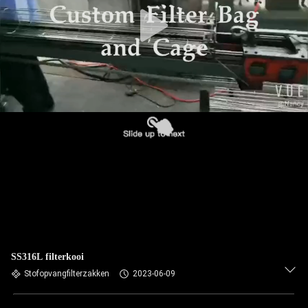
CONTACTEER
ONS
NIEUWS
VERZOEK
OM EEN
CITAAT
SITEMAP
PRIVACYBELEID
SS316L filterkooi
Stofopvangfilterzakken
2023-06-09