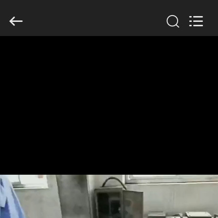
Filter
Environmental
Technology
Co.,Ltd..
All
Rights
Reserved.
HUIS
PRODUCTEN
OVER
ONS
FABRIEKSREIS
KWALITEITSCONTROLE