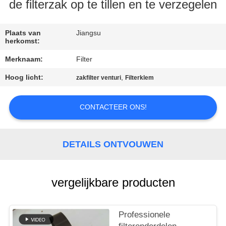
CONTACTEER
de filterzak op te tillen en te verzegelen
ONS
Plaats van
Jiangsu
herkomst:
NIEUWS
Merknaam:
Filter
Hoog licht:
,
zakfilter venturi
Filterklem
VERZOEK
OM EEN
CONTACTEER ONS!
CITAAT
DETAILS ONTVOUWEN
SITEMAP
PRIVACYBELEID
vergelijkbare producten
Professionele