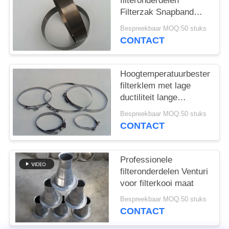
filteronderdelen
Filterzak Snapband
Verschillend materiaal
Bespreekbaar MOQ:50 stuks
en grootte
CONTACT
Hoogtemperatuurbestendige
filterklem met lage
ductiliteit lange
levensduur
Bespreekbaar MOQ:50 stuks
CONTACT
Professionele
filteronderdelen Venturi
voor filterkooi maat
Bespreekbaar MOQ:50 stuks
CONTACT