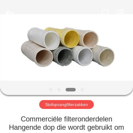
Filter
Environmental
Technology
Co.,Ltd..
All
Rights
Reserved.
HUIS
PRODUCTEN
OVER
ONS
FABRIEKSREIS
Stofopvangfilterzakken
KWALITEITSCONTROLE
Commerciële filteronderdelen
Hangende dop die wordt gebruikt om