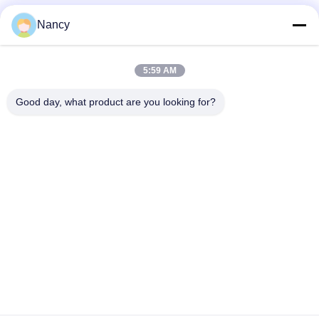
Nancy
populaire categorieën
Alle
5:59 AM
Stofopvangfilterzakken
Aramidfilterzak
Good day, what product are you looking for?
De zak van de
vloeistoffilterzak
polyesterfilter
filterzak van
PTFE-filterzak
glasvezel
Filterzakken voor het
Vilten filterzakken
zakhuis