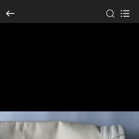
Filter
Environmental
Technology
Co.,Ltd..
All
Rights
Reserved.
HUIS
PRODUCTEN
OVER
ONS
FABRIEKSREIS
KWALITEITSCONTROLE