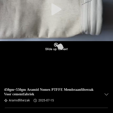
CONTACTEER
ONS
NIEUWS
VERZOEK
OM EEN
CITAAT
SITEMAP
PRIVACYBELEID
450gm~550gm Aramid Nomex PTFFE Membraanfilterzak
Voor cementfabriek
Aramidfilterzak
2025-07-15