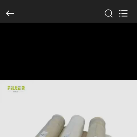
Filter
Environmental
Technology
Co.,Ltd..
All
Rights
Reserved.
HUIS
PRODUCTEN
OVER
ONS
FABRIEKSREIS
KWALITEITSCONTROLE