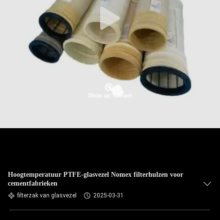
CONTACTEER
ONS
NIEUWS
VERZOEK
OM EEN
CITAAT
SITEMAP
PRIVACYBELEID
Hoogtemperatuur PTFE-glasvezel Nomex filterhulzen voor
cementfabrieken
filterzak van glasvezel
2025-03-31