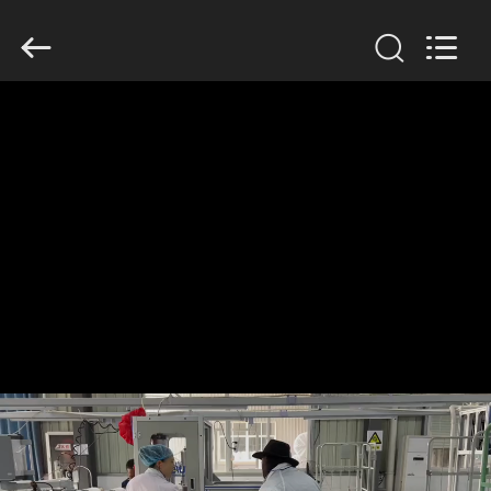
Filter
Environmental
Technology
Co.,Ltd..
All
Rights
Reserved.
HUIS
PRODUCTEN
OVER
ONS
FABRIEKSREIS
KWALITEITSCONTROLE