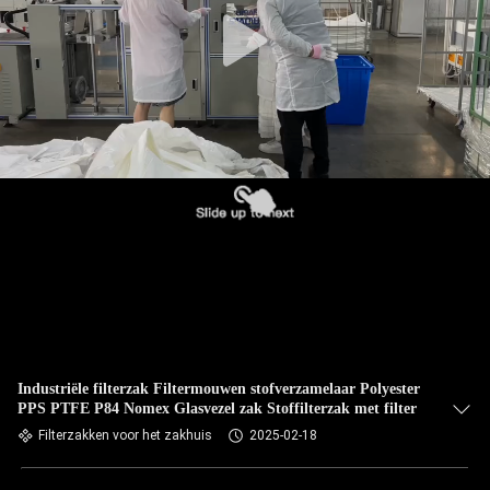
CONTACTEER
ONS
NIEUWS
VERZOEK
OM EEN
CITAAT
SITEMAP
PRIVACYBELEID
Industriële filterzak Filtermouwen stofverzamelaar Polyester
PPS PTFE P84 Nomex Glasvezel zak Stoffilterzak met filter
Filterzakken voor het zakhuis
2025-02-18