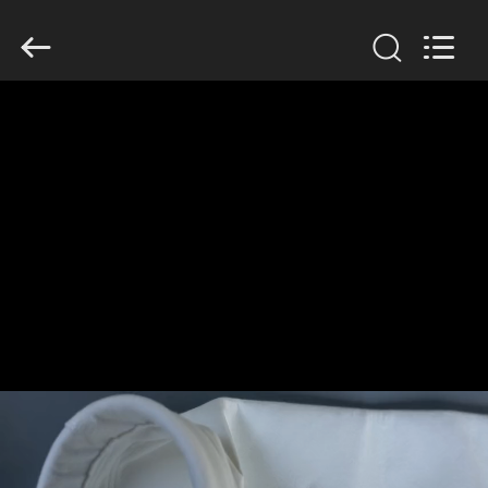
Filter
Environmental
Technology
Co.,Ltd..
All
Rights
Reserved.
HUIS
PRODUCTEN
OVER
ONS
FABRIEKSREIS
KWALITEITSCONTROLE