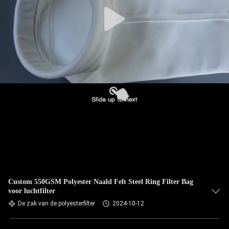
CONTACTEER
ONS
NIEUWS
VERZOEK
OM EEN
CITAAT
SITEMAP
PRIVACYBELEID
Custom 550GSM Polyester Naald Felt Steel Ring Filter Bag
voor luchtfilter
De zak van de polyesterfilter
2024-10-12