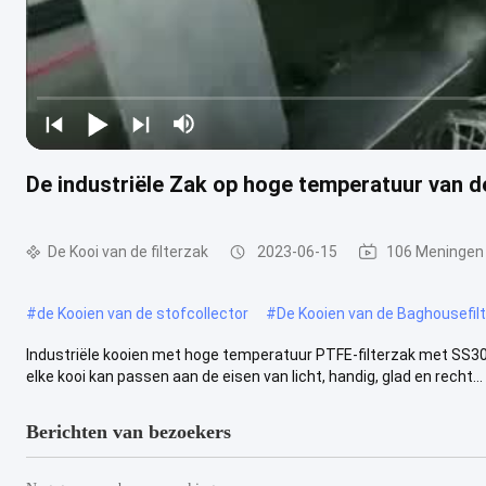
De industriële Zak op hoge temperatuur van de
De Kooi van de filterzak
2023-06-15
106 Meningen
#
de Kooien van de stofcollector
#
De Kooien van de Baghousefilt
Industriële kooien met hoge temperatuur PTFE-filterzak met SS304-
elke kooi kan passen aan de eisen van licht, handig, glad en recht...
Berichten van bezoekers