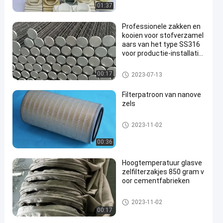
01:37
Professionele zakken en
kooien voor stofverzamel
aars van het type SS316
voor productie-installatie
s
De Kooi van de filterzak
00:17
2023-07-13
Filterpatroon van nanove
zels
Stofopvangfilterzakken
2023-11-02
00:36
Hoogtemperatuur glasve
zelfilterzakjes 850 gram v
oor cementfabrieken
De Kooi van de filterzak
2023-11-02
00:17