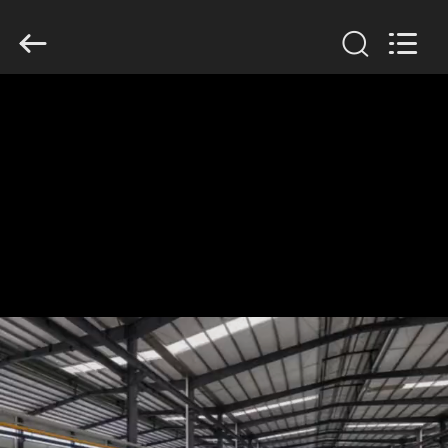
Filter
Environmental
Technology
Co.,Ltd..
All
Rights
Reserved.
HUIS
PRODUCTEN
OVER
ONS
FABRIEKSREIS
KWALITEITSCONTROLE