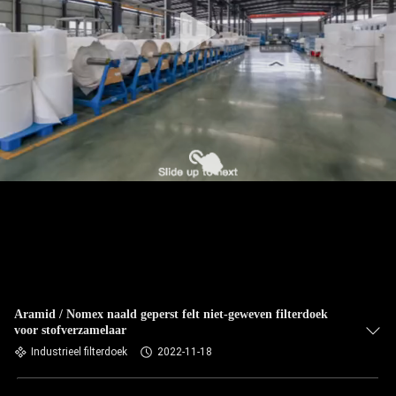
CONTACTEER
ONS
NIEUWS
VERZOEK
OM EEN
CITAAT
SITEMAP
PRIVACYBELEID
Aramid / Nomex naald geperst felt niet-geweven filterdoek
voor stofverzamelaar
Industrieel filterdoek
2022-11-18