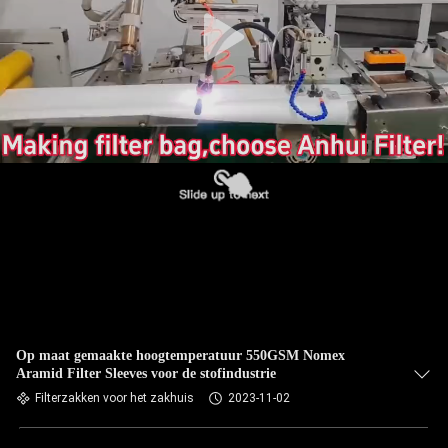
CONTACTEER
ONS
NIEUWS
VERZOEK
OM EEN
CITAAT
SITEMAP
PRIVACYBELEID
Op maat gemaakte hoogtemperatuur 550GSM Nomex
Aramid Filter Sleeves voor de stofindustrie
Filterzakken voor het zakhuis
2023-11-02