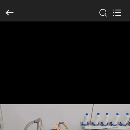
Filter
Environmental
Technology
Co.,Ltd..
All
Rights
Reserved.
HUIS
PRODUCTEN
OVER
ONS
FABRIEKSREIS
KWALITEITSCONTROLE